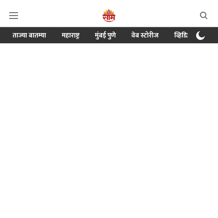
ताज्या बातम्या
महाराष्ट्र
मुंबई पुणे
वेब स्टोरीज
व्हिडिओ
क्र