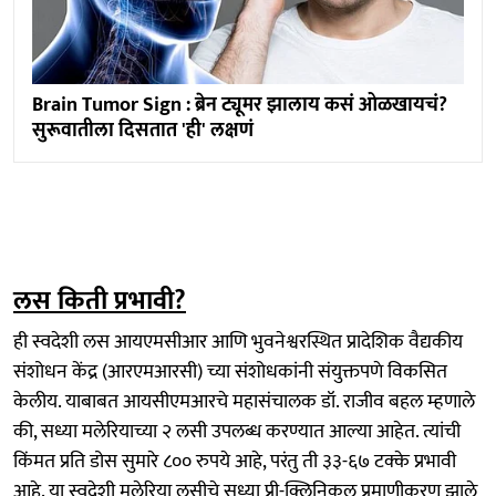
Brain Tumor Sign : ब्रेन ट्यूमर झालाय कसं ओळखायचं?
सुरूवातीला दिसतात 'ही' लक्षणं
लस किती प्रभावी?
ही स्वदेशी लस आयएमसीआर आणि भुवनेश्वरस्थित प्रादेशिक वैद्यकीय
संशोधन केंद्र (आरएमआरसी) च्या संशोधकांनी संयुक्तपणे विकसित
केलीय. याबाबत आयसीएमआरचे महासंचालक डॉ. राजीव बहल म्हणाले
की, सध्या मलेरियाच्या २ लसी उपलब्ध करण्यात आल्या आहेत. त्यांची
किंमत प्रति डोस सुमारे ८०० रुपये आहे, परंतु ती ३३-६७ टक्के प्रभावी
आहे. या स्वदेशी मलेरिया लसीचे सध्या प्री-क्लिनिकल प्रमाणीकरण झाले