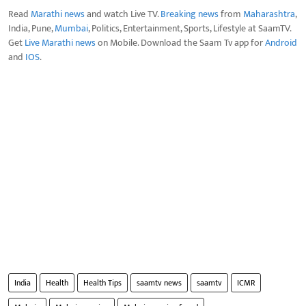
Read
Marathi news
and watch Live TV.
Breaking news
from
Maharashtra
,
India, Pune,
Mumbai
, Politics, Entertainment, Sports, Lifestyle at SaamTV.
Get
Live Marathi news
on Mobile. Download the Saam Tv app for
Android
and
IOS
.
India
Health
Health Tips
saamtv news
saamtv
ICMR