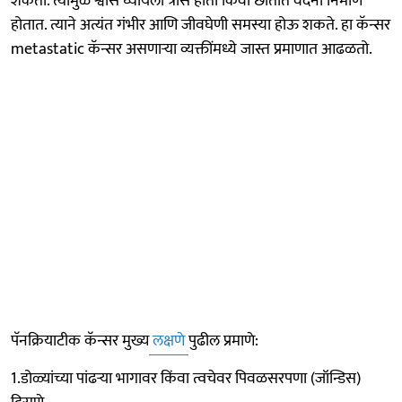
शकतो. त्यामुळे श्वास घ्यायला त्रास होतो किंवा छातीत वेदना निर्माण
होतात. त्याने अत्यंत गंभीर आणि जीवघेणी समस्या होऊ शकते. हा कॅन्सर
metastatic कॅन्सर असणाऱ्या व्यक्तींमध्ये जास्त प्रमाणात आढळतो.
पॅनक्रियाटीक कॅन्सर मुख्य
लक्षणे
पुढील प्रमाणे:
1.डोळ्यांच्या पांढऱ्या भागावर किंवा त्वचेवर पिवळसरपणा (जॉन्डिस)