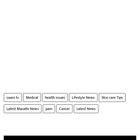
saam tv
Medical
health issues
Lifestyle News
Skin care Tips
Latest Marathi News
pain
Cancer
Latest News