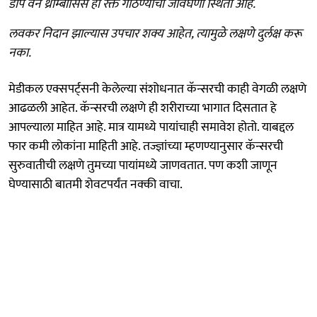
डीप वेन थ्रॉम्बोसिस ही रक्त गोठण्याची जीवघेणी स्थिती आहे.
लवकर निदान झाल्यास उपचार शक्य आहेत, त्यामुळे लक्षणे दुर्लक्ष करू
नका.
मेडीकल एक्सपर्ट्सनी केलेल्या संशोधनात कॅन्सरची काही वेगळी लक्षणे
आढळली आहेत. कॅन्सरची लक्षणे ही शरीराच्या भागात दिसतात हे
आपल्याला माहित आहे. मात्र यामध्ये पायांचाही समावेश होतो. याबद्दल
फार कमी लोकांना माहिती आहे. तज्ज्ञांच्या म्हणण्यानुसार कॅन्सरची
सुरुवातीची लक्षणे तुमच्या पायांमध्ये जाणवतात. पण कशी जाणून
घेण्यासाठी बातमी शेवटपर्यंत नक्की वाचा.