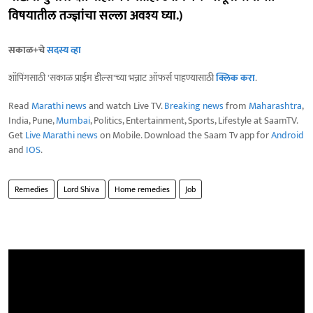
विषयातील तज्ज्ञांचा सल्ला अवश्य घ्या.)
सकाळ+चे
सदस्य व्हा
शॉपिंगसाठी 'सकाळ प्राईम डील्स'च्या भन्नाट ऑफर्स पाहण्यासाठी
क्लिक करा
.
Read
Marathi news
and watch Live TV.
Breaking news
from
Maharashtra
,
India, Pune,
Mumbai
, Politics, Entertainment, Sports, Lifestyle at SaamTV.
Get
Live Marathi news
on Mobile. Download the Saam Tv app for
Android
and
IOS
.
Remedies
Lord Shiva
Home remedies
Job