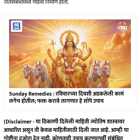
नातेसंबंधांमध्ये गोडवा निर्माण होतो.
Sunday Remedies : रविवारच्या दिवशी अडकलेली कामं
लगेच होतील; फक्त करावे लागणार हे सोपे उपाय
(Disclaimer - या ठिकाणी दिलेली माहिती ज्योतिष शास्त्रावर
आधारित असून ती केवळ माहितीसाठी दिली जात आहे. आम्ही या
गोष्टींना दुजोरा देत नाही. कोणताही उपाय करण्यापूर्वी संबंधित