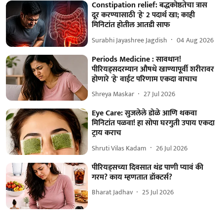
Constipation relief: बद्धकोष्ठतेचा त्रास
दूर करण्यासाठी 'हे' 2 पदार्थ खा; काही
मिनिटांत होतील आतडी साफ
Surabhi Jayashree Jagdish
04 Aug 2026
Periods Medicine : सावधान!
पीरियड्सदरम्यान औषधे खाण्यापूर्वी शरीरावर
होणारे 'हे' वाईट परिणाम एकदा वाचाच
Shreya Maskar
27 Jul 2026
Eye Care: सुजलेले डोळे आणि थकवा
मिनिटांत पळवा! हा सोपा घरगुती उपाय एकदा
ट्राय कराच
Shruti Vilas Kadam
26 Jul 2026
पीरियड्सच्या दिवसात थंड पाणी प्यावं की
गरम? काय म्हणतात डॉक्टर्स?
Bharat Jadhav
25 Jul 2026