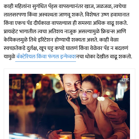
काही महिलांना सुगंधित पॅड्स वापरल्यानंतर खाज, जळजळ, त्वचेचा
लालसरपणा किंवा अस्वस्थता जाणवू शकते. विशेषतः उष्ण हवामानात
किंवा एकच पॅड दीर्घकाळ वापरल्यास ही समस्या अधिक वाढू शकते.
प्रायव्हेट भागातील त्वचा अतिशय नाजूक असल्यामुळे फ्रिग्रन्स आणि
केमिकलमुळे तिथे इरिटेशन होण्याची शक्यता असते. काही वेळा
स्वच्छतेकडे दुर्लक्ष, खूप घट्ट कपडे घालणं किंवा वेळेवर पॅड न बदलणं
यामुळे
बॅक्टेरियल किंवा फंगल इन्फेक्श
नचा धोका देखील वाढू शकतो.