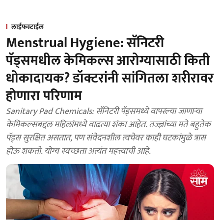
लाईफस्टाईल
Menstrual Hygiene: सॅनिटरी
पॅड्समधील केमिकल्स आरोग्यासाठी किती
धोकादायक? डॉक्टरांनी सांगितला शरीरावर
होणारा परिणाम
Sanitary Pad Chemicals: सॅनिटरी पॅड्समध्ये वापरल्या जाणाऱ्या
केमिकल्सबद्दल महिलांमध्ये वाढत्या शंका आहेत. तज्ज्ञांच्या मते बहुतेक
पॅड्स सुरक्षित असतात, पण संवेदनशील त्वचेवर काही घटकांमुळे त्रास
होऊ शकतो. योग्य स्वच्छता अत्यंत महत्त्वाची आहे.