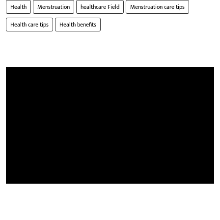
Health
Menstruation
healthcare Field
Menstruation care tips
Health care tips
Health benefits