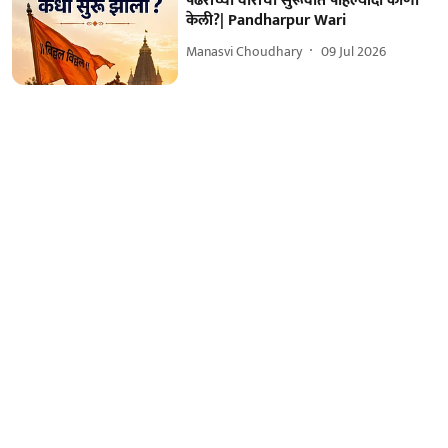
पंढरीच्या वारीची सुरूवात पहिल्यांदा कोणी
केली?| Pandharpur Wari
Manasvi Choudhary
09 Jul 2026