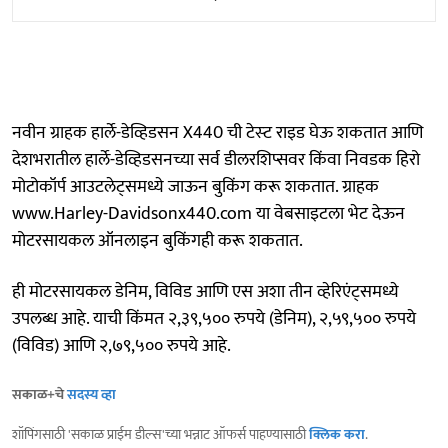
नवीन ग्राहक हार्ले-डेव्हिडसन X440 ची टेस्‍ट राइड घेऊ शकतात आणि
देशभरातील हार्ले-डेव्हिडसनच्या सर्व डीलरशिप्सवर किंवा निवडक हिरो
मोटोकॉर्प आउटलेट्समध्ये जाऊन बुकिंग करू शकतात. ग्राहक
www.Harley-Davidsonx440.com या वेबसाइटला भेट देऊन
मोटरसायकल ऑनलाइन बुकिंगही करू शकतात.
ही मोटरसायकल डेनिम, विविड आणि एस अशा तीन व्हेरिएंट्समध्ये
उपलब्ध आहे. याची किंमत २,३९,५०० रुपये (डेनिम), २,५९,५०० रुपये
(विविड) आणि २,७९,५०० रुपये आहे.
सकाळ+चे
सदस्य व्हा
शॉपिंगसाठी 'सकाळ प्राईम डील्स'च्या भन्नाट ऑफर्स पाहण्यासाठी
क्लिक करा
.