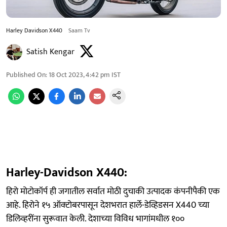
Harley Davidson X440
Saam Tv
Satish Kengar
Published On
:
18 Oct 2023, 4:42 pm
IST
Harley-Davidson X440:
हिरो मोटोकॉर्प ही जगातील सर्वात मोठी दुचाकी उत्पादक कंपनीपैकी एक
आहे. हिरोने १५ ऑक्‍टोबरपासून देशभरात हार्ले-डेव्हिडसन X440 च्‍या
डिलिव्‍हरींना सुरूवात केली. देशाच्‍या विविध भागांमधील १००