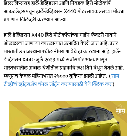
डिलरशिप्‍ससह हार्ले-डेव्हिडसन आणि निवडक हिरो मोटोकॉर्प
आऊटलेट्समधून हार्ले-डेव्हिडसन X440 मोटरसायकल्‍सच्‍या मोठ्या
प्रमाणात डिलिव्‍हरी करण्‍यात आल्‍या.
हार्ले-डेव्हिडसन X440 हिरो मोटोकॉर्प्सच्या गार्डन फॅक्टरी नावाने
ओखळल्या जाणाऱ्या कारखान्यात उत्पादित केली जात आहे. उत्तर
भारतातील राजस्थानामधील नीमराणा येथे हा कारखाना आहे. हार्ले-
डेव्हिडसन X440 जुलै २०२३ मध्ये सर्वांसमोर आल्यापासून
भारतभरातील अव्वल श्रेणीतील ग्राहकांचे लक्ष तिने वेधून घेतले आहे.
म्हणूनच केवळ महिनाभरात २५००० बुकिंग्ज झाली आहेत. (
'साम
टीव्ही'चं व्हॉट्सअ‍ॅप चॅनल जॉईन करण्यासाठी येथे क्लिक करा
)