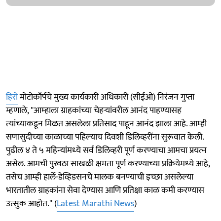
हिरो
मोटोकॉर्पचे मुख्य कार्यकारी अधिकारी (सीईओ) निरंजन गुप्ता
म्हणाले, ''आम्‍हाला ग्राहकांच्‍या चेहऱ्यांवरील आनंद पाहण्‍यासह
त्‍यांच्‍याकडून मिळत असलेला प्रतिसाद पाहून आनंद झाला आहे. आम्‍ही
सणासुदीच्‍या काळाच्‍या पहिल्‍याच दिवशी डिलिव्‍हरींना सुरूवात केली.
पुढील ४ ते ५ महिन्‍यांमध्‍ये सर्व डिलिव्‍हरी पूर्ण करण्‍याचा आमचा प्रयत्‍न
असेल. आमची पुरवठा साखळी क्षमता पूर्ण करण्‍याच्‍या प्रक्रियेमध्‍ये आहे,
तसेच आम्‍ही हार्ले-डेव्हिडसनचे मालक बनण्‍याची इच्छा असलेल्‍या
भारतातील ग्राहकांना सेवा देण्‍यास आणि प्रतिक्षा काळ कमी करण्‍यास
उत्सुक आहोत.'' (
Latest Marathi News
)