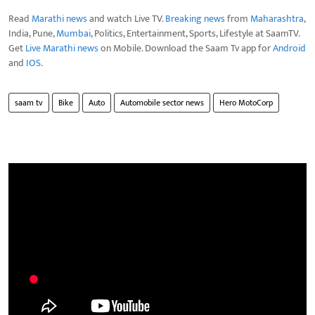
Read
Marathi news
and watch Live TV.
Breaking news
from
Maharashtra
,
India, Pune,
Mumbai
, Politics, Entertainment, Sports, Lifestyle at SaamTV.
Get
Live Marathi news
on Mobile. Download the Saam Tv app for
Android
and
IOS
.
saam tv
Bike
Auto
Automobile sector news
Hero MotoCorp