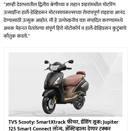
''आम्‍ही देशभरातील द्वितीय श्रेणीच्‍या व लहान शहरांमधील मोटरिंग
उत्‍साहींना हार्ले-डेव्हिडसन मोटरसायकल्‍सच्‍या रोमांचपूर्ण राइडचा आनंद
देण्‍यासाठी उत्‍सुक आहोत. मी हे उल्‍लेखनीय यश संपादित करण्‍यामध्‍ये
अथक मेहनत घेतलेल्‍या संपूर्ण हिरो मोटोकॉर्प व हार्ले-डेव्हिडसन कुटुंबाचे
कौतुक करतो.''
TVS Scooty: SmartXtrack फीचर, डॅशिंग लूक; Jupiter
125 Smart Connect लॉन्च, अ‍ॅक्टिव्हाला देणार टक्कर