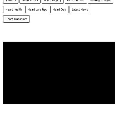
Heart health
Heart care tips
Heart Day
Latest News
Heart Transplant