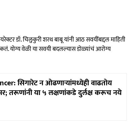
ेक्टर डॉ. चिलुकुरी शरथ बाबू यांनी आठ सवयींबद्दल माहिती
ं. योग्य वेळी या सवयी बदलल्यास डोळ्यांचं आरोग्य
er: सिगारेट न ओढणाऱ्यांमध्येही वाढतोय
सर; तरूणांनी या ५ लक्षणांकडे दुर्लक्ष करूच नये