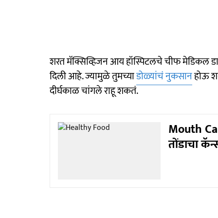
शरत मॅक्सिव्हिजन आय हॉस्पिटलचे चीफ मेडिकल डायर
दिली आहे. ज्यामुळे तुमच्या
डोळ्यांचं नुकसान
होऊ शकत
दीर्घकाळ चांगले राहू शकतं.
Mouth Canc
तोंडाचा कॅन्