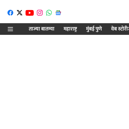
ताज्या बातम्या
महाराष्ट्र
मुंबई पुणे
वेब स्टोर