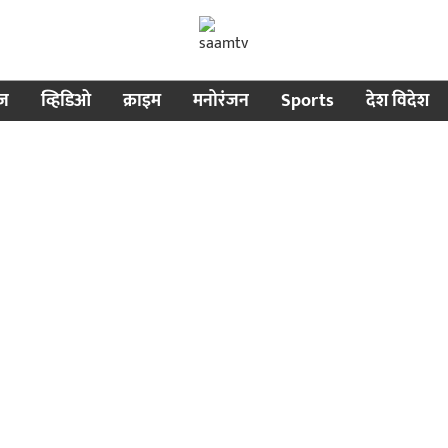
ीज
व्हिडिओ
क्राइम
मनोरंजन
Sports
देश विदेश