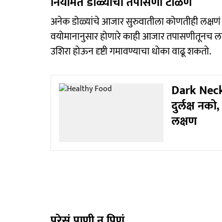
नियमित डोळ्यांची तपासणी टाळणं
अनेक डोळ्यांचे आजार सुरुवातीला कोणतीही लक्षणं 
वयोमानानुसार होणारे काही आजार तपासणीतूनच ल
उशिरा होऊन दृष्टी गमावण्याचा धोका वाढू शकतो.
Dark Neck
दुर्लक्ष नक
लक्षण
पुरेसं पाणी न पिणं