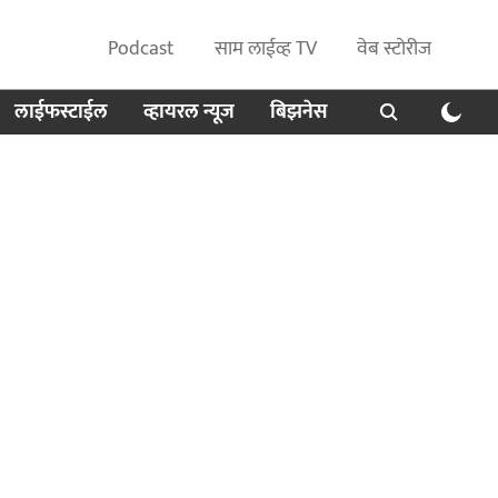
Podcast
साम लाईव्ह TV
वेब स्टोरीज
लाईफस्टाईल
व्हायरल न्यूज
बिझनेस