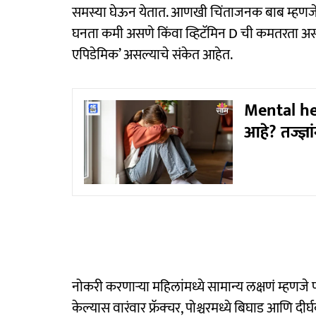
समस्या घेऊन येतात. आणखी चिंताजनक बाब म्हणजे 
घनता कमी असणे किंवा व्हिटॅमिन D ची कमतरता असल्य
एपिडेमिक’ असल्याचे संकेत आहेत.
Mental hea
आहे? तज्ज्ञा
नोकरी करणाऱ्या महिलांमध्ये सामान्य लक्षणं म्हणजे 
केल्यास वारंवार फ्रॅक्चर, पोश्चरमध्ये बिघाड आणि द