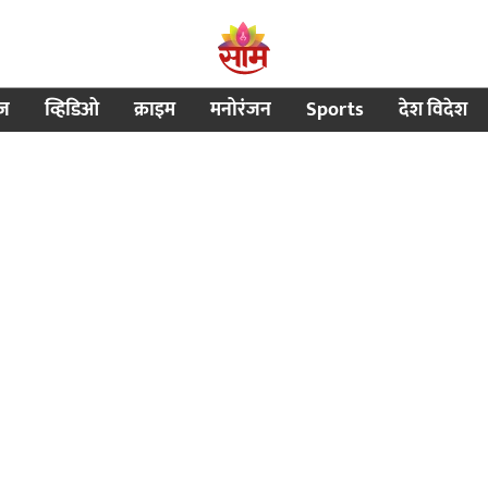
ीज
व्हिडिओ
क्राइम
मनोरंजन
Sports
देश विदेश