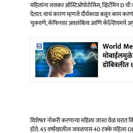
महिलांना लवकर ऑस्टिओपोरोसिस, व्हिटॅमिन D ची क
देतात. याचं कारण म्हणजे दीर्घकाळ बसून काम करणं,
चुकवणे, कॅफिनवर अवलंबित्व आणि कॅल्शियमचे अपु
World Men
मोबाईलमुळ
डोंबिवलीत ७
विशेषतः नोकरी करणाऱ्या महिला जास्त वेळ घरात क
होते. 45 वर्षांखालील जवळपास 40 टक्के महिला OPD