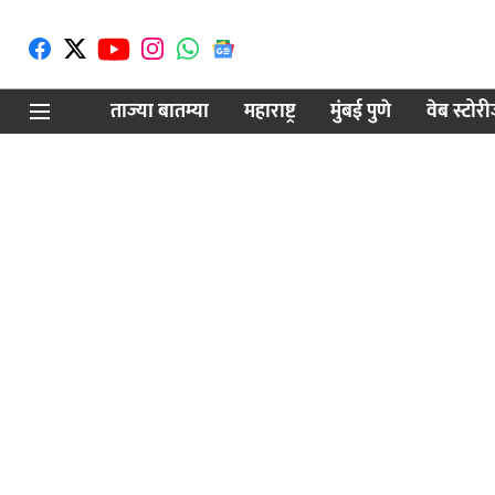
ताज्या बातम्या
महाराष्ट्र
मुंबई पुणे
वेब स्टोर