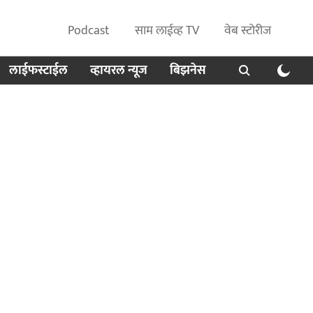
Podcast
साम लाईव्ह TV
वेब स्टोरीज
लाईफस्टाईल
व्हायरल न्यूज
बिझनेस