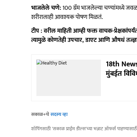
भाजलेले चणे:
100 ग्रॅम भाजलेल्या चण्यांमध्ये जव
शरीरालाही आवश्यक पोषण मिळतं.
टीप : वरील माहिती आम्ही फक्त वाचक-प्रेक्षकांप
त्यामुळे कोणतेही उपचार, डाएट आणि औषधं तज्ज्ञांच
18th New
मुंबईत विविध 
सकाळ+चे
सदस्य व्हा
शॉपिंगसाठी 'सकाळ प्राईम डील्स'च्या भन्नाट ऑफर्स पाहण्यासा