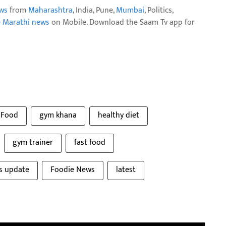
ws
from
Maharashtra
, India, Pune,
Mumbai
, Politics,
e Marathi news
on Mobile. Download the Saam Tv app for
 Food
gym khana
healthy diet
gym trainer
fast food
s update
Foodie News
latest