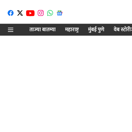
ताज्या बातम्या
महाराष्ट्र
मुंबई पुणे
वेब स्टोर