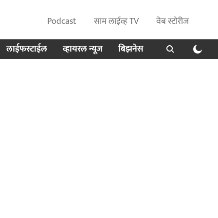
Podcast
साम लाईव्ह TV
वेब स्टोरीज
लाईफस्टाईल
व्हायरल न्यूज
बिझनेस