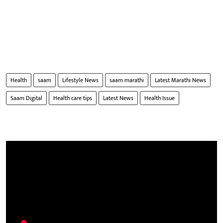
Health
saam
Lifestyle News
saam marathi
Latest Marathi News
Saam Digital
Health care tips
Latest News
Health Issue