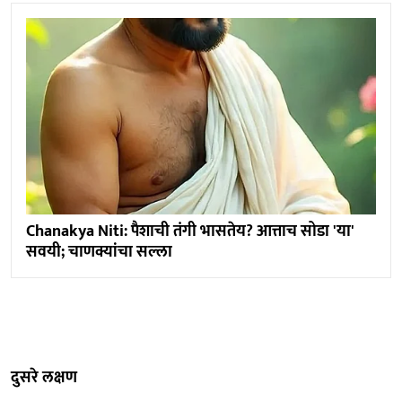
Chanakya Niti: पैशाची तंगी भासतेय? आत्ताच सोडा 'या'
सवयी; चाणक्यांचा सल्ला
दुसरे लक्षण