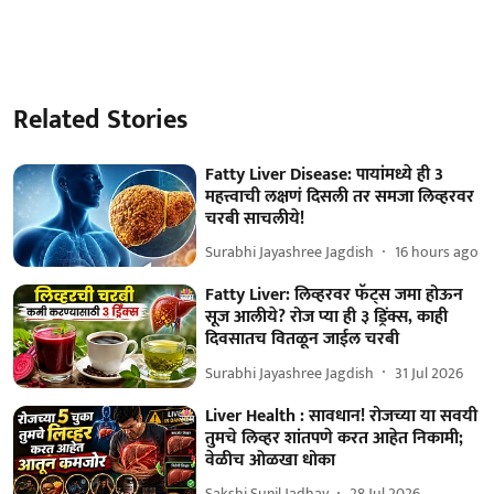
Related Stories
Fatty Liver Disease: पायांमध्ये ही 3
महत्त्वाची लक्षणं दिसली तर समजा लिव्हरवर
चरबी साचलीये!
Surabhi Jayashree Jagdish
16 hours ago
Fatty Liver: लिव्हरवर फॅट्स जमा होऊन
सूज आलीये? रोज प्या ही ३ ड्रिंक्स, काही
दिवसातच वितळून जाईल चरबी
Surabhi Jayashree Jagdish
31 Jul 2026
Liver Health : सावधान! रोजच्या या सवयी
तुमचे लिव्हर शांतपणे करत आहेत निकामी;
वेळीच ओळखा धोका
Sakshi Sunil Jadhav
28 Jul 2026