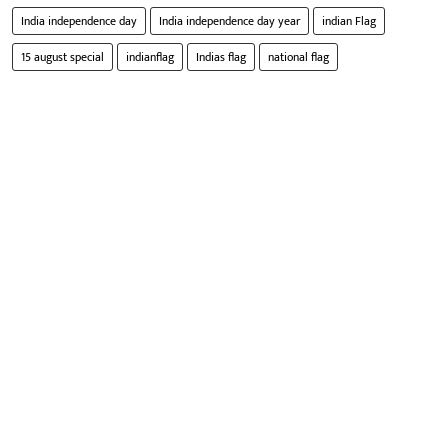
India independence day
India independence day year
indian Flag
15 august special
indianflag
Indias flag
national flag