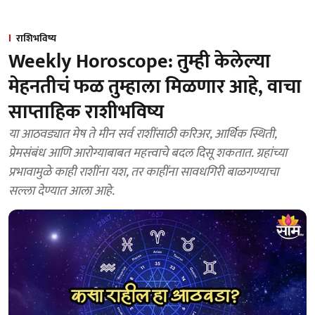
राशिभविष्य
Weekly Horoscope: तुम्ही केलेल्या
मेहनतीचं फळ तुम्हाला मिळणार आहे, वाचा
साप्ताहिक राशीभविष्य
या आठवड्यात मेष ते मीन सर्व राशींसाठी करिअर, आर्थिक स्थिती,
प्रेमसंबंध आणि आरोग्याबाबत महत्त्वाचे बदल दिसू शकतात. ग्रहांच्या
प्रभावामुळे काही राशींना यश, तर काहींना सावधगिरी बाळगण्याचा
सल्ला देण्यात आला आहे.