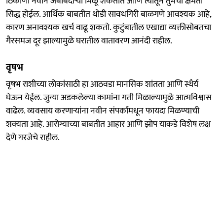
ठिकाणी नवीन जबाबदाऱ्या मिळू शकतात आणि त्यातून तुमची क्षमता
सिद्ध होईल. आर्थिक बाबतीत थोडी सावधगिरी बाळगणे आवश्यक आहे,
कारण अनावश्यक खर्च वाढू शकतो. कुटुंबातील एखाद्या व्यक्तीसोबतचा
गैरसमज दूर झाल्यामुळे घरातील वातावरण आनंदी राहील.
वृषभ
वृषभ राशीच्या लोकांसाठी हा आठवडा मानसिक शांतता आणि स्थैर्य
घेऊन येईल. जुन्या अडकलेल्या कामांना गती मिळाल्यामुळे आत्मविश्वास
वाढेल. व्यवसाय करणाऱ्यांना नवीन संपर्कांमधून फायदा मिळण्याची
शक्यता आहे. आरोग्याच्या बाबतीत आहार आणि झोप याकडे विशेष लक्ष
देणे गरजेचे राहील.