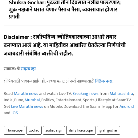
Shukra Gochar: पुढच्या तीन दिवसात नशीब पालटणार;
शुक्र नक्षत्राने घरात येणार पैसाच पैसा, व्यवसायात होणार
प्रगती
Disclaimer : राशीभविष्य ज्योतिषशास्त्राच्या आधारे तयार
करण्यात आलं आहे. या माहितीवर आधारित घेतलेल्या निर्णयांची
जबाबदारी संबंधित व्यक्तीची राहील.
सकाळ+चे
सदस्य व्हा
शॉपिंगसाठी 'सकाळ प्राईम डील्स'च्या भन्नाट ऑफर्स पाहण्यासाठी
क्लिक करा
.
Read
Marathi news
and watch Live TV.
Breaking news
from
Maharashtra
,
India, Pune,
Mumbai
, Politics, Entertainment, Sports, Lifestyle at SaamTV.
Get
Live Marathi news
on Mobile. Download the Saam Tv app for
Android
and
IOS
.
Horoscope
zodiac
zodiac sign
daily horoscope
grah gochar