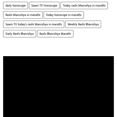
daily horoscope
Saam TV Horoscope
Today rashi bhavishya in marathi
Rashi bhavishya in marathi
Today horoscope in marathi
Saam TV today's rashi bhavishya in marathi
Weekly Rashi Bhavishya
Daily Rashi Bhavishya
Rashi Bhavishya Marathi