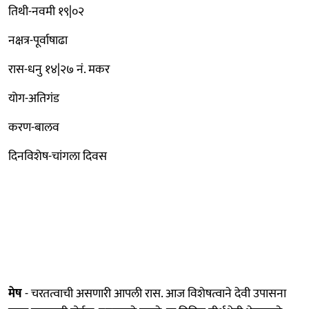
तिथी-नवमी १९|०२
नक्षत्र-पूर्वाषाढा
रास-धनु १४|२७ नं. मकर
योग-अतिगंड
करण-बालव
दिनविशेष-चांगला दिवस
मेष
- चरतत्वाची असणारी आपली रास. आज विशेषत्वाने देवी उपासना