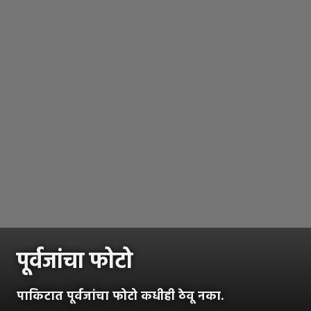
पूर्वजांचा फोटो
पाकिटात पूर्वजांचा फोटो कधीही ठेवू नका.