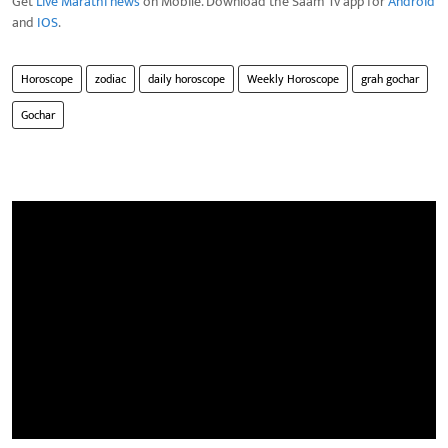
Get
Live Marathi news
on Mobile. Download the Saam Tv app for
Android
and
IOS
.
Horoscope
zodiac
daily horoscope
Weekly Horoscope
grah gochar
Gochar