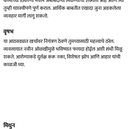
कामाच्या ठिकाणी नवीन जबाबदाऱ्या मिळण्याची शक्यता आहे आणि त्या
तुम्ही यशस्वीपणे पूर्ण कराल. आर्थिक बाबतीत एखादा जुना अडकलेला
व्यवहार मार्गी लागू शकतो.
वृषभ
या आठवड्यात खर्चावर नियंत्रण ठेवणे तुमच्यासाठी महत्त्वाचे ठरेल.
व्यवसायात नवीन ओळखीमुळे भविष्यात फायदा होईल अशी संधी मिळू
शकते. आरोग्याकडे दुर्लक्ष करू नका, विशेषतः झोप आणि आहार यांची
काळजी घ्या.
मिथुन