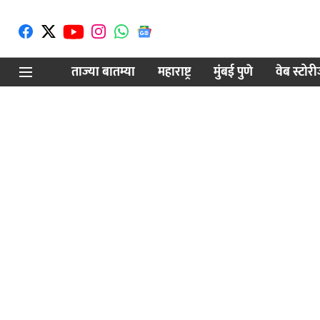
ताज्या बातम्या
महाराष्ट्र
मुंबई पुणे
वेब स्टोर