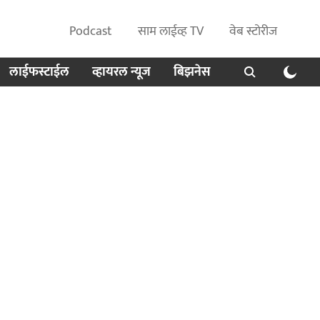
Podcast
साम लाईव्ह TV
वेब स्टोरीज
लाईफस्टाईल
व्हायरल न्यूज
बिझनेस