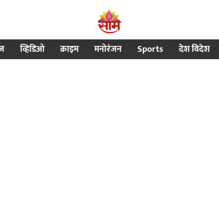
ीज
व्हिडिओ
क्राइम
मनोरंजन
Sports
देश विदेश