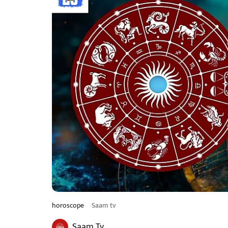
horoscope
Saam tv
Saam Tv