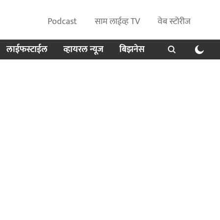
Podcast
साम लाईव्ह TV
वेब स्टोरीज
लाईफस्टाईल
व्हायरल न्यूज
बिझनेस