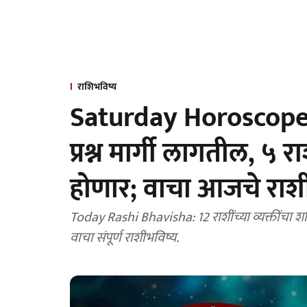
राशिभविष्य
Saturday Horoscope: स
प्रश्न मार्गी लागतील, ५ र
होणार; वाचा आजचे राश
Today Rashi Bhavisha: 12 राशींच्या व्यक्तींचा शनिवारचा संपूर्ण दिवस कसा असणार, हे जाणून घेण्यासाठी
वाचा संपूर्ण राशीभविष्य.