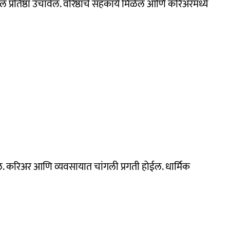
्रतिष्ठा उंचावेल. वरिष्ठांचे सहकार्य मिळेल आणि करिअरमध्ये
 होतील. करिअर आणि व्यवसायात चांगली प्रगती होईल. धार्मिक