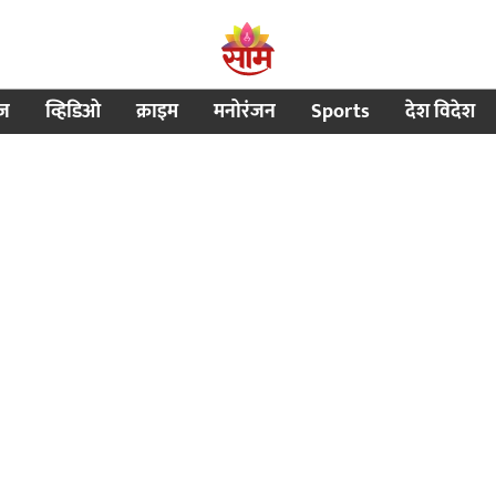
ीज
व्हिडिओ
क्राइम
मनोरंजन
Sports
देश विदेश