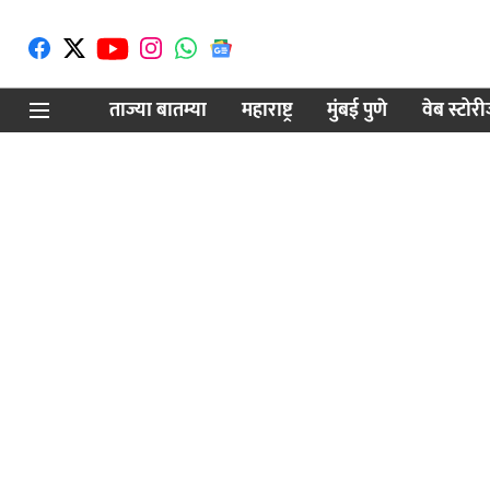
ताज्या बातम्या
महाराष्ट्र
मुंबई पुणे
वेब स्टोर