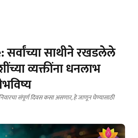
र्वांच्या साथीने रखडलेले
ाशींच्या व्यक्तींना धनलाभ
ीभविष्य