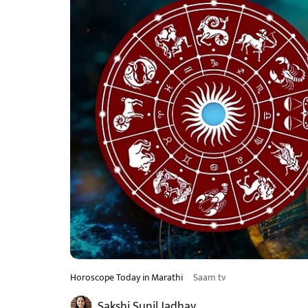
Horoscope Today in Marathi
Saam tv
Sakshi Sunil Jadhav