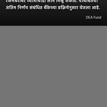
रकमेबरोबर व्याजाचाही लाभ मिळू शकतो. याबाबतचा
अंतिम निर्णय संबंधित बँकेच्या प्रक्रियेनुसार घेतला आहे.
DEA Fund