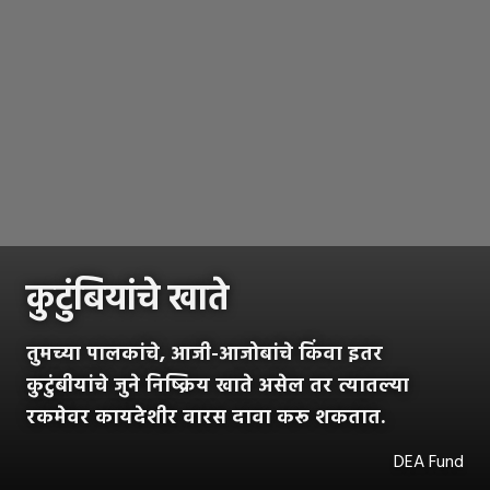
कुटुंबियांचे खाते
तुमच्या पालकांचे, आजी-आजोबांचे किंवा इतर
कुटुंबीयांचे जुने निष्क्रिय खाते असेल तर त्यातल्या
रकमेवर कायदेशीर वारस दावा करू शकतात.
DEA Fund