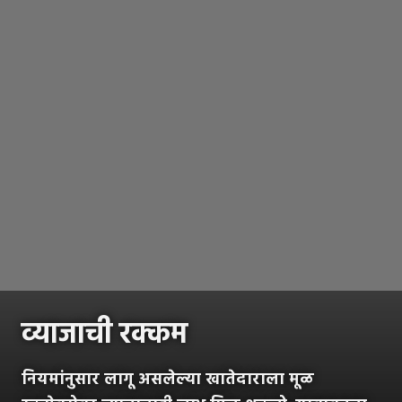
व्याजाची रक्कम
नियमांनुसार लागू असलेल्या खातेदाराला मूळ