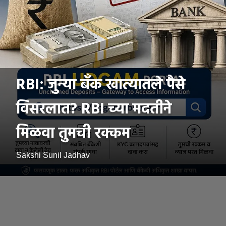
RBI: जुन्या बँक खात्यातले पैसे
विसरलात? RBI च्या मदतीने
मिळवा तुमची रक्कम
Sakshi Sunil Jadhav