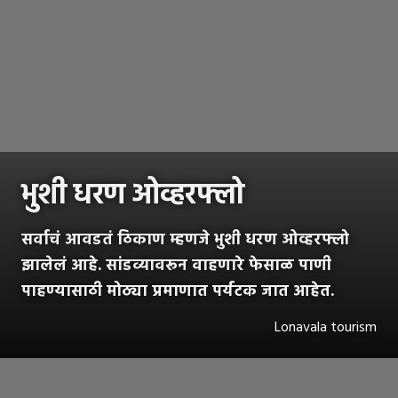
भुशी धरण ओव्हरफ्लो
सर्वाचं आवडतं ठिकाण म्हणजे भुशी धरण ओव्हरफ्लो
झालेलं आहे. सांडव्यावरून वाहणारे फेसाळ पाणी
पाहण्यासाठी मोठ्या प्रमाणात पर्यटक जात आहेत.
Lonavala tourism