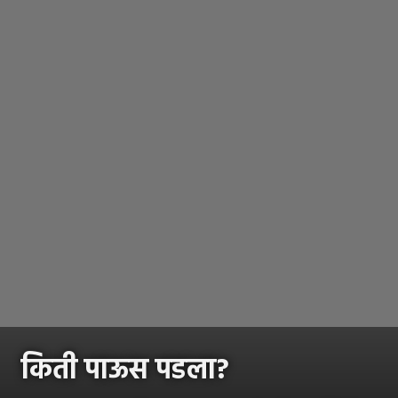
किती पाऊस पडला?