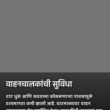
वाहनचालकांची सुविधा
दाट धुकं आणि सततच्या कोसळणाऱ्या पावसामुळे
दृश्यमानता कमी झाली आहे. घाटमाथ्यावर वाहन