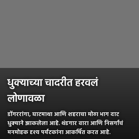
धुक्याच्या चादरीत हरवलं
लोणावळा
डोंगररांगा, घाटमाथा आणि शहराचा मोठा भाग दाट
धुक्याने झाकलेला आहे. थंडगार वारा आणि निसर्गाचं
मनमोहक दृश्य पर्यटकांना आकर्षित करत आहे.