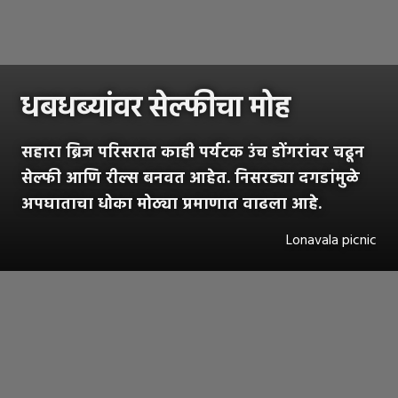
धबधब्यांवर सेल्फीचा मोह
सहारा ब्रिज परिसरात काही पर्यटक उंच डोंगरांवर चढून
सेल्फी आणि रील्स बनवत आहेत. निसरड्या दगडांमुळे
अपघाताचा धोका मोठ्या प्रमाणात वाढला आहे.
Lonavala picnic