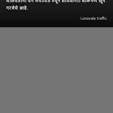
चालवताना वेग मर्यादित ठेवून सावधगिरी बाळगणं खूप
गरजेचे आहे.
Lonavala traffic