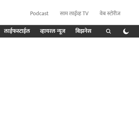
Podcast
साम लाईव्ह TV
वेब स्टोरीज
लाईफस्टाईल
व्हायरल न्यूज
बिझनेस