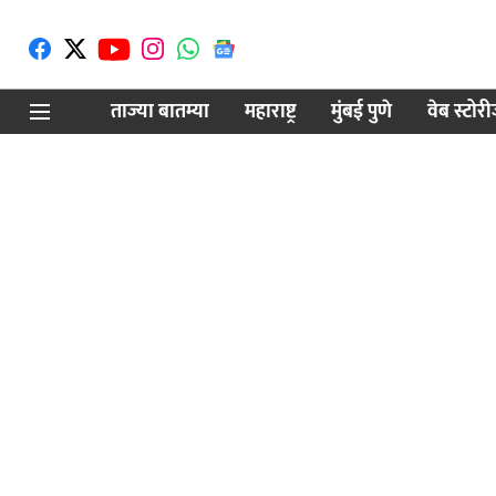
ताज्या बातम्या
महाराष्ट्र
मुंबई पुणे
वेब स्टोर