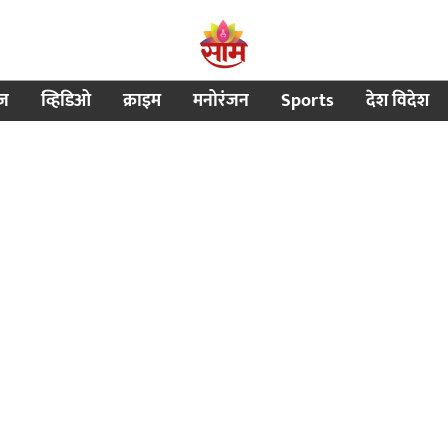
ीज
व्हिडिओ
क्राइम
मनोरंजन
Sports
देश विदेश