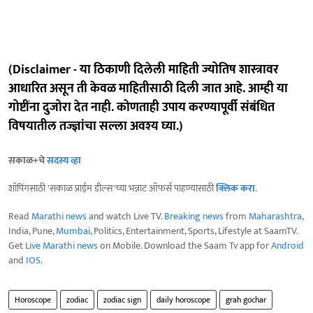
(Disclaimer - या ठिकाणी दिलेली माहिती ज्योतिष शास्त्रावर
आधारित असून ती केवळ माहितीसाठी दिली जात आहे. आम्ही या
गोष्टींना दुजोरा देत नाही. कोणताही उपाय करण्यापूर्वी संबंधित
विषयातील तज्ज्ञांचा सल्ला अवश्य घ्या.)
सकाळ+चे
सदस्य व्हा
शॉपिंगसाठी 'सकाळ प्राईम डील्स'च्या भन्नाट ऑफर्स पाहण्यासाठी
क्लिक करा
.
Read
Marathi news
and watch Live TV.
Breaking news
from
Maharashtra
,
India, Pune,
Mumbai
, Politics, Entertainment, Sports, Lifestyle at SaamTV.
Get
Live Marathi news
on Mobile. Download the Saam Tv app for
Android
and
IOS
.
Horoscope
zodiac
zodiac sign
daily horoscope
grah gochar