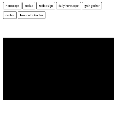
Horoscope
zodiac
zodiac sign
daily horoscope
grah gochar
Gochar
Nakshatra Gochar