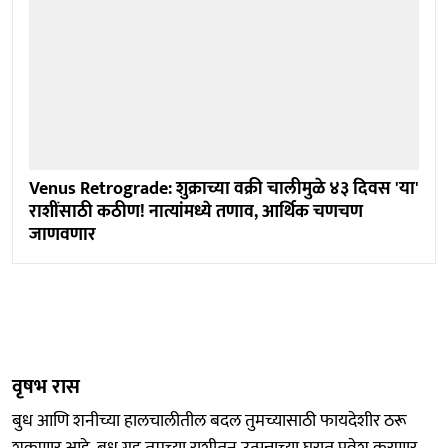
Venus Retrograde: शुक्राच्या वक्री चालीमुळे ४३ दिवस 'या'
राशींसाठी कठीण! नात्यांमध्ये तणाव, आर्थिक चणचण
जाणवणार
वृषभ रास
बुध आणि शनीच्या हालचालीतील बदल तुमच्यासाठी फायदेशीर ठरू
शकणार आहे. बुध ग्रह तुमच्या राशीतून उत्पन्नाच्या घरात प्रवेश करणार