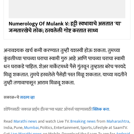
Numerology Of Mulank ४: हट्टी स्वभावाचे असतात 'या'
जन्मतारखेचे लोक; ठरवलेली गोष्ट करतात साध्य
अनावश्यक खर्च कमी करण्यात तुम्ही यशस्वी होऊ शकता. तुमच्या
कुंडलीच्या पाचव्या घराचा स्वामी गुरु आहे आणि पाचव्या घराचा स्वामी
धन घराकडे पाहिल. शेअर मार्केटमध्ये पैसे गुंतवून तुम्हाला बरेच फायदे
मिळू शकतात. तुमचे हरवलेले पैसेही परत मिळू शकतात. याच्या मदतीने
तुम्ही तणावापासून आराम मिळवू शकता.
सकाळ+चे
सदस्य व्हा
शॉपिंगसाठी 'सकाळ प्राईम डील्स'च्या भन्नाट ऑफर्स पाहण्यासाठी
क्लिक करा
.
Read
Marathi news
and watch Live TV.
Breaking news
from
Maharashtra
,
India, Pune,
Mumbai
, Politics, Entertainment, Sports, Lifestyle at SaamTV.
Get
Live Marathi news
on Mobile. Download the Saam Tv app for
Android