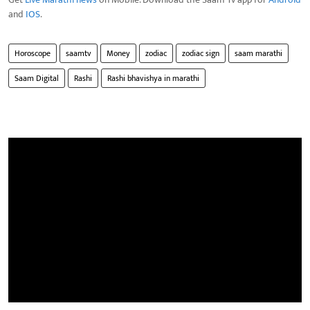
and
IOS
.
Horoscope
saamtv
Money
zodiac
zodiac sign
saam marathi
Saam Digital
Rashi
Rashi bhavishya in marathi