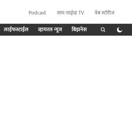
Podcast
साम लाईव्ह TV
वेब स्टोरीज
लाईफस्टाईल
व्हायरल न्यूज
बिझनेस