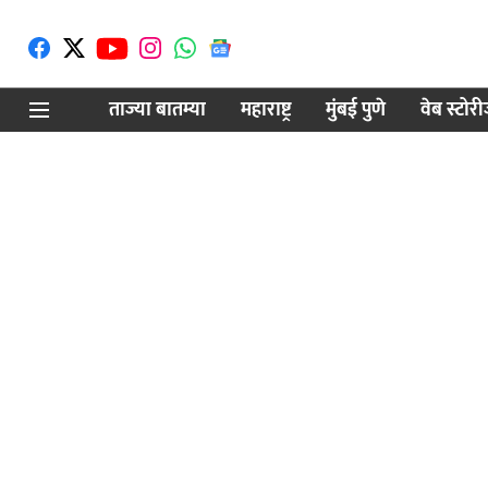
ताज्या बातम्या
महाराष्ट्र
मुंबई पुणे
वेब स्टोर