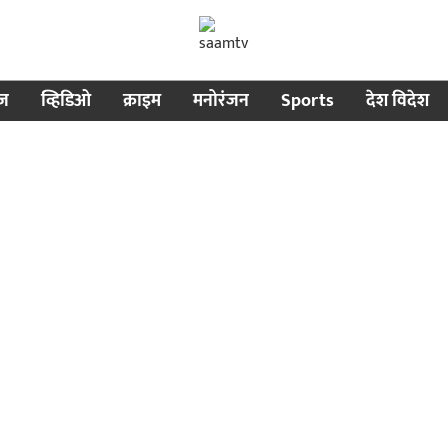
ीज
व्हिडिओ
क्राइम
मनोरंजन
Sports
देश विदेश