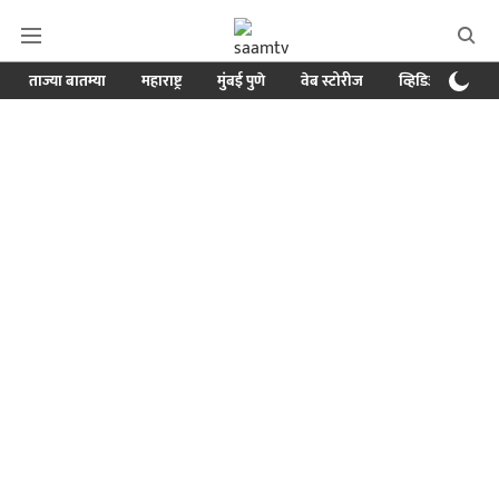
ताज्या बातम्या
महाराष्ट्र
मुंबई पुणे
वेब स्टोरीज
व्हिडिओ
क्र