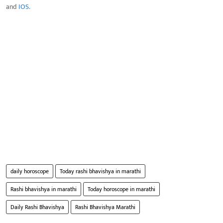
and
IOS
.
daily horoscope
Today rashi bhavishya in marathi
Rashi bhavishya in marathi
Today horoscope in marathi
Daily Rashi Bhavishya
Rashi Bhavishya Marathi