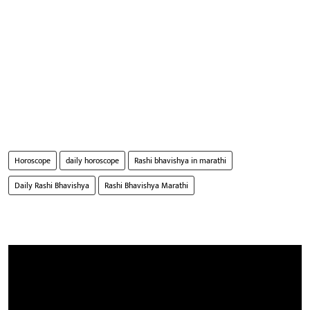
Horoscope
daily horoscope
Rashi bhavishya in marathi
Daily Rashi Bhavishya
Rashi Bhavishya Marathi