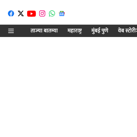
ताज्या बातम्या
महाराष्ट्र
मुंबई पुणे
वेब स्टोर