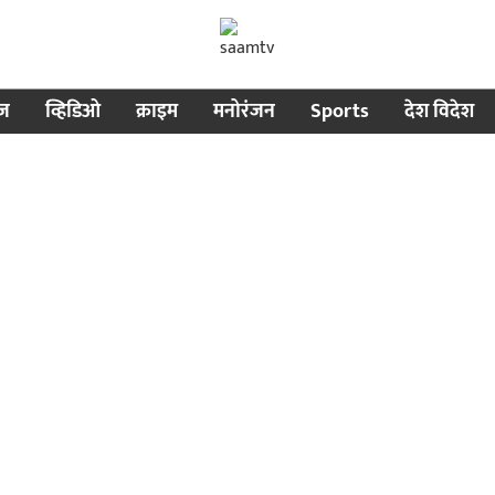
ीज
व्हिडिओ
क्राइम
मनोरंजन
Sports
देश विदेश