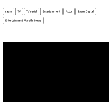
saam
TV
TV serial
Entertainment
Actor
Saam Digital
Entertainment Marathi News