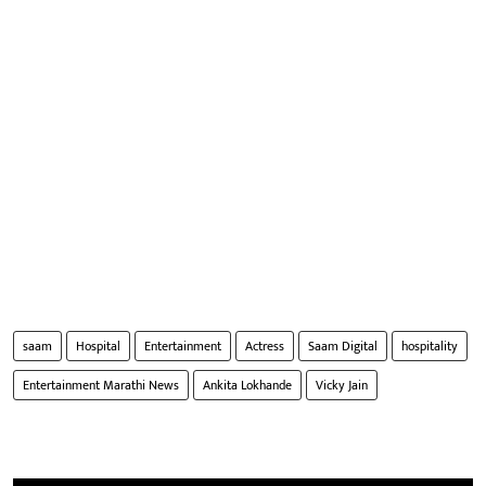
saam
Hospital
Entertainment
Actress
Saam Digital
hospitality
Entertainment Marathi News
Ankita Lokhande
Vicky Jain