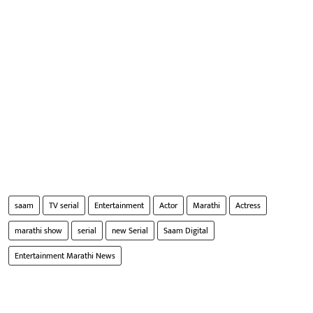
saam
TV serial
Entertainment
Actor
Marathi
Actress
marathi show
serial
new Serial
Saam Digital
Entertainment Marathi News