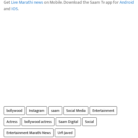
Get
Live Marathi news
on Mobile. Download the Saam Tv app for
Android
and
IOS
.
bollywood
Instagram
saam
Social Media
Entertainment
Actress
bollywood actress
Saam Digital
Social
Entertainment Marathi News
Urfi Javed