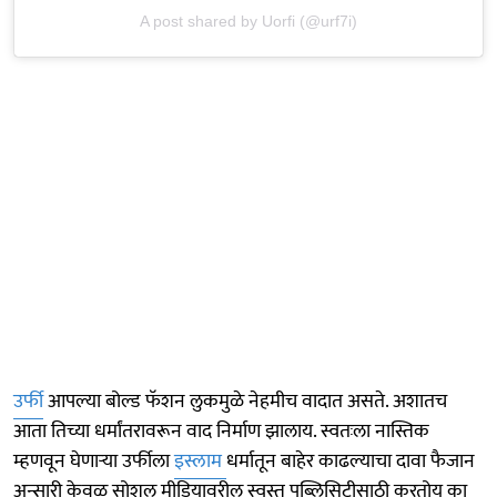
A post shared by Uorfi (@urf7i)
उर्फी
आपल्या बोल्ड फॅशन लुकमुळे नेहमीच वादात असते. अशातच
आता तिच्या धर्मांतरावरून वाद निर्माण झालाय. स्वतःला नास्तिक
म्हणवून घेणाऱ्या उर्फीला
इस्लाम
धर्मातून बाहेर काढल्याचा दावा फैजान
अन्सारी केवळ सोशल मीडियावरील स्वस्त पब्लिसिटीसाठी करतोय का