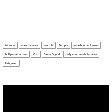
Mumbai
marathi news
saam tv
Temple
entartainment news
bollywood actress
Visit
Saam Digital
bollywood celebrity news
Urfi Javed