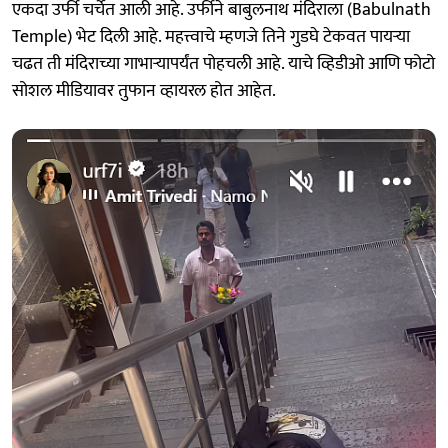
एकदा उर्फी चर्चेत आली आहे. उर्फीने बाबुलनाथ मंदिराला (Babulnath
Temple) भेट दिली आहे. महत्त्वाचे म्हणजे तिने गुडघे टेकवत पायऱ्या
चढत ती मंदिराच्या गाभाऱ्यापर्यंत पोहचली आहे. याचे व्हिडीओ आणि फोटो
सोशल मीडियावर तुफान व्हायरल होत आहेत.