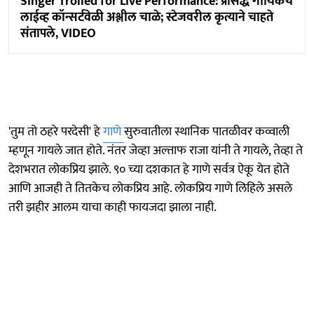
Singer Trolled for Live Performance: प्रसिद्ध गायिकेचे
लाईव्ह कॉन्सर्टवेळी अश्लील चाळे; स्टेजवरील कृत्याने चाहते
संतापले, VIDEO
'तुम तो ठहरे परदेसी' हे
गाणे
सुरुवातीला स्थानिक पातळीवर कव्वाली
म्हणून गायले जात होते. नंतर जेव्हा अल्ताफ राजा यांनी ते गायले, तेव्हा ते
देशभरात लोकप्रिय झाले. ९० च्या दशकात हे गाणे सर्वत्र ऐकू येत होते
आणि आजही ते तितकेच लोकप्रिय आहे. लोकप्रिय गाणे लिहिले असले
तरी झहीर आलम याचा काही फायजदा झाला नाही.