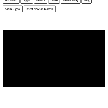
bollywood
nagpur
saamtv
Death
Passes Away
Song
Saam Digital
Latest News in Marathi