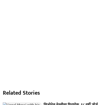
Related Stories
लिओनेल मेस्सीला पितृशोक, ६८ वर्षी जॉर्ज