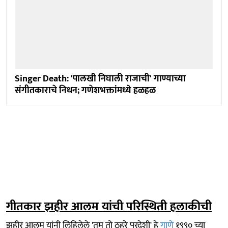
Singer Death: 'पालखी निघाली राजाची' गाण्याच्या
संगीतकाराचे निधन; गणेशभक्तांमध्ये हळहळ
गीतकार झहीर आलम यांची परिस्थिती हलाकीची
झहीर आलम यांनी लिहिलेले 'तुम तो ठहरे परदेशी' हे
गाणे
१९९० च्या