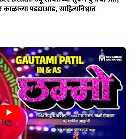
यर काळाच्या पडद्याआड, साहित्यविश्वात