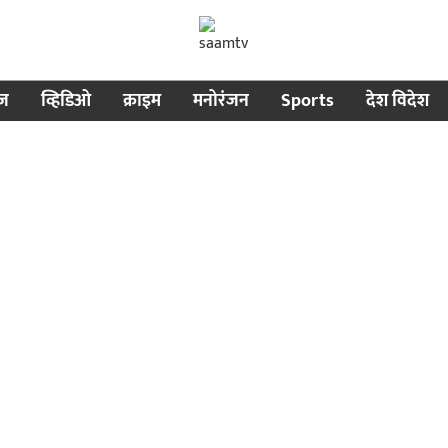
ीज
व्हिडिओ
क्राइम
मनोरंजन
Sports
देश विदेश