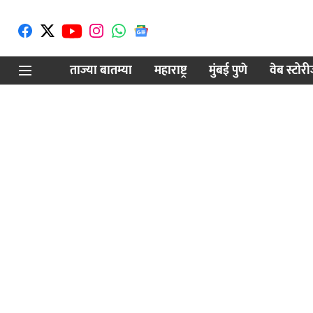
ताज्या बातम्या
महाराष्ट्र
मुंबई पुणे
वेब स्टोर