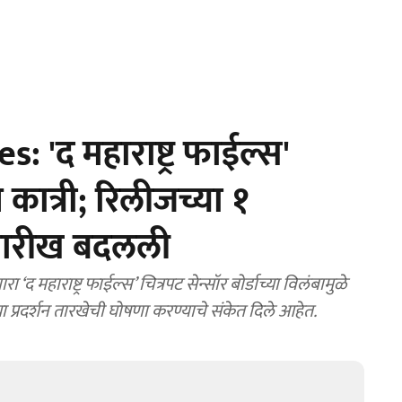
 'द महाराष्ट्र फाईल्स'
न कात्री; रिलीजच्या १
 तारीख बदलली
‘द महाराष्ट्र फाईल्स’ चित्रपट सेन्सॉर बोर्डाच्या विलंबामुळे
 प्रदर्शन तारखेची घोषणा करण्याचे संकेत दिले आहेत.