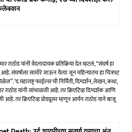
कलेक्शन
ार राठोड यांनी वेदनादायक प्रतिक्रिया देत म्हटलं, “संघर्ष हा
े. संघर्षाला सामोरे जाऊन येत्या जून महिन्यातच हा चित्रपट
ेल”. ‘द महाराष्ट्र फाईल्स'ची निर्मिती, दिग्दर्शन, लेखन, कथा,
ार राठोड यांनी सांभाळली आहे. तर क्रिएटिव्ह दिग्दर्शक आणि
 आहे. तर क्रिएटिव्ह प्रोड्यूसर म्हणून आर्यन राठोड याने बाजू
 Death: उर्दू शायरीच्या सुवर्ण युगाचा अंत,