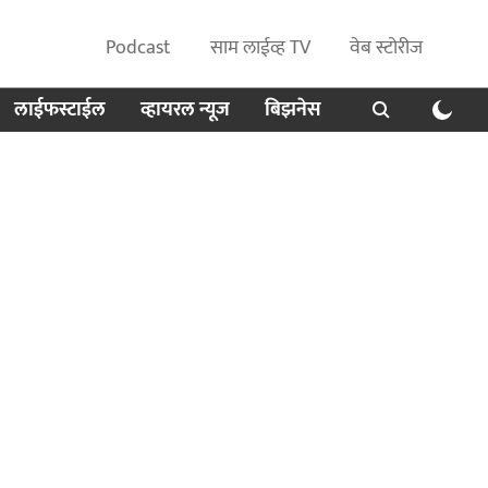
Podcast
साम लाईव्ह TV
वेब स्टोरीज
लाईफस्टाईल
व्हायरल न्यूज
बिझनेस