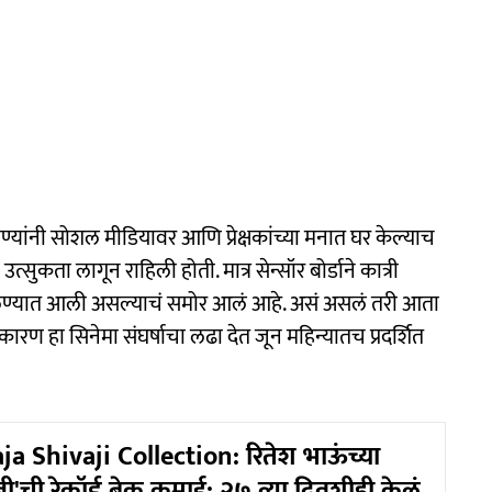
 गाण्यांनी सोशल मीडियावर आणि प्रेक्षकांच्या मनात घर केल्याच
त्सुकता लागून राहिली होती. मात्र सेन्सॉर बोर्डाने कात्री
े ढकलण्यात आली असल्याचं समोर आलं आहे. असं असलं तरी आता
कारण हा सिनेमा संघर्षाचा लढा देत जून महिन्यातच प्रदर्शित
ja Shivaji Collection: रितेश भाऊंच्या
ी'ची रेकॉर्ड ब्रेक कमाई; २७ व्या दिवशीही केलं