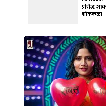
प्रसिद्ध शा
शोककळा