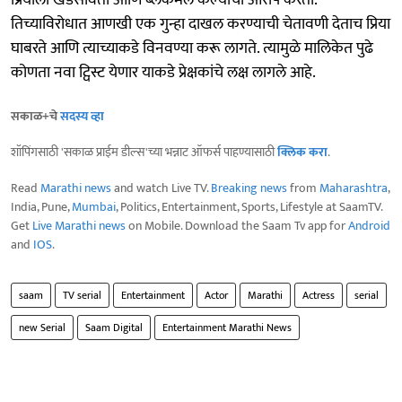
प्रियाला खडसावतो आणि ब्लॅकमेल केल्याचा आरोप करतो.
तिच्याविरोधात आणखी एक गुन्हा दाखल करण्याची चेतावणी देताच प्रिया
घाबरते आणि त्याच्याकडे विनवण्या करू लागते. त्यामुळे मालिकेत पुढे
कोणता नवा ट्विस्ट येणार याकडे प्रेक्षकांचे लक्ष लागले आहे.
सकाळ+चे
सदस्य व्हा
शॉपिंगसाठी 'सकाळ प्राईम डील्स'च्या भन्नाट ऑफर्स पाहण्यासाठी
क्लिक करा
.
Read
Marathi news
and watch Live TV.
Breaking news
from
Maharashtra
,
India, Pune,
Mumbai
, Politics, Entertainment, Sports, Lifestyle at SaamTV.
Get
Live Marathi news
on Mobile. Download the Saam Tv app for
Android
and
IOS
.
saam
TV serial
Entertainment
Actor
Marathi
Actress
serial
new Serial
Saam Digital
Entertainment Marathi News