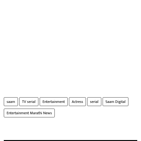
saam
TV serial
Entertainment
Actress
serial
Saam Digital
Entertainment Marathi News