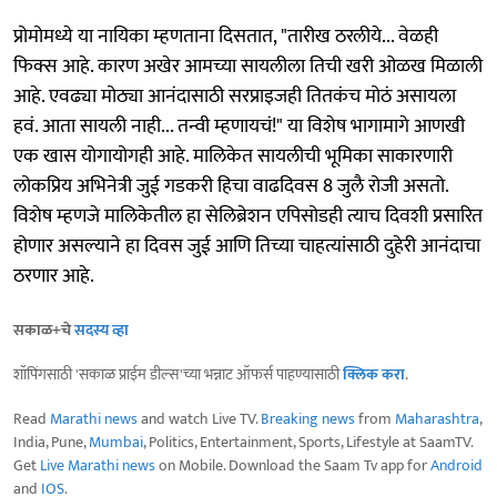
प्रोमोमध्ये या नायिका म्हणताना दिसतात, "तारीख ठरलीये... वेळही
फिक्स आहे. कारण अखेर आमच्या सायलीला तिची खरी ओळख मिळाली
आहे. एवढ्या मोठ्या आनंदासाठी सरप्राइजही तितकंच मोठं असायला
हवं. आता सायली नाही... तन्वी म्हणायचं!" या विशेष भागामागे आणखी
एक खास योगायोगही आहे. मालिकेत सायलीची भूमिका साकारणारी
लोकप्रिय अभिनेत्री जुई गडकरी हिचा वाढदिवस 8 जुलै रोजी असतो.
विशेष म्हणजे मालिकेतील हा सेलिब्रेशन एपिसोडही त्याच दिवशी प्रसारित
होणार असल्याने हा दिवस जुई आणि तिच्या चाहत्यांसाठी दुहेरी आनंदाचा
ठरणार आहे.
सकाळ+चे
सदस्य व्हा
शॉपिंगसाठी 'सकाळ प्राईम डील्स'च्या भन्नाट ऑफर्स पाहण्यासाठी
क्लिक करा
.
Read
Marathi news
and watch Live TV.
Breaking news
from
Maharashtra
,
India, Pune,
Mumbai
, Politics, Entertainment, Sports, Lifestyle at SaamTV.
Get
Live Marathi news
on Mobile. Download the Saam Tv app for
Android
and
IOS
.