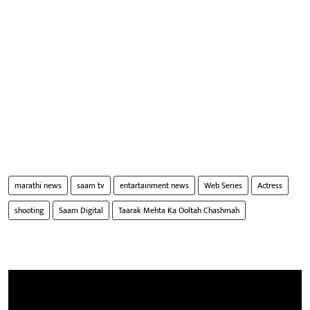
marathi news
saam tv
entartainment news
Web Series
Actress
shooting
Saam Digital
Taarak Mehta Ka Ooltah Chashmah