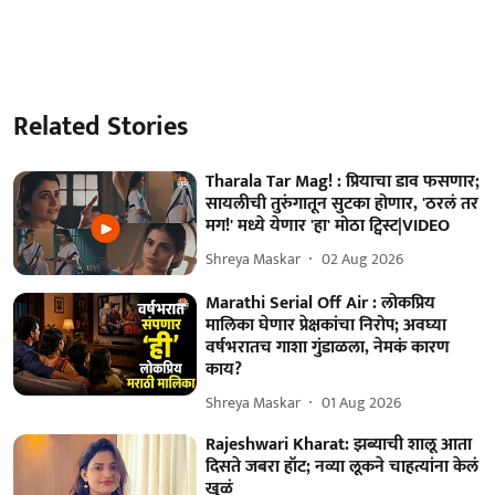
Related Stories
Tharala Tar Mag! : प्रियाचा डाव फसणार;
सायलीची तुरुंगातून सुटका होणार, 'ठरलं तर
मग!' मध्ये येणार 'हा' मोठा ट्विस्ट|VIDEO
Shreya Maskar
02 Aug 2026
Marathi Serial Off Air : लोकप्रिय
मालिका घेणार प्रेक्षकांचा निरोप; अवघ्या
वर्षभरातच गाशा गुंडाळला, नेमकं कारण
काय?
Shreya Maskar
01 Aug 2026
Rajeshwari Kharat: झब्याची शालू आता
दिसते जबरा हॉट; नव्या लूकने चाहत्यांना केलं
खुळं