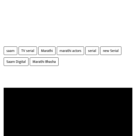
saam
TV serial
Marathi
marathi actors
serial
new Serial
Saam Digital
Marathi Bhasha