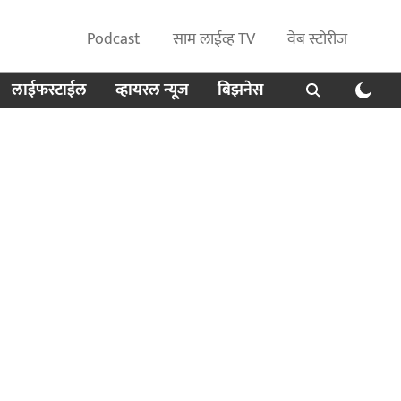
Podcast
साम लाईव्ह TV
वेब स्टोरीज
लाईफस्टाईल
व्हायरल न्यूज
बिझनेस