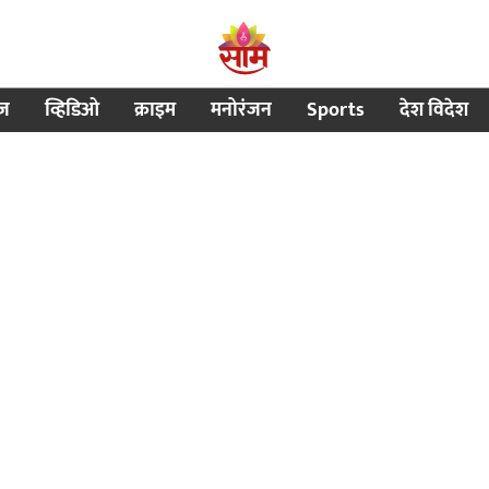
ीज
व्हिडिओ
क्राइम
मनोरंजन
Sports
देश विदेश