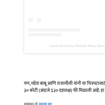
A post shared by Mahesh Babu (@ur
पण, महेश बाबू आणि राजामौली यांनी या चित्रपटासा
३० कोटी (अंदाजे $३० दशलक्ष) फी मिळाली आहे. हा
सकाळ+चे
सदस्य व्हा