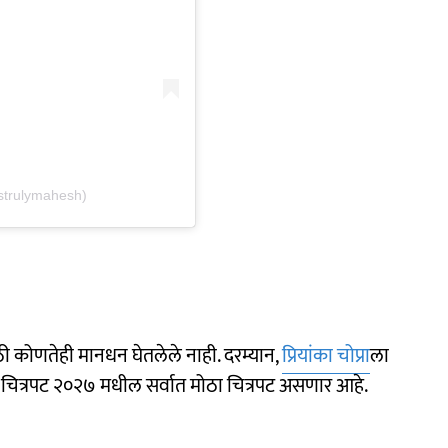
strulymahesh)
ठी कोणतेही मानधन घेतलेले नाही. दरम्यान,
प्रियांका चोप्रा
ला
 चित्रपट २०२७ मधील सर्वात मोठा चित्रपट असणार आहे.