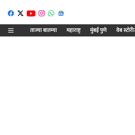
ताज्या बातम्या
महाराष्ट्र
मुंबई पुणे
वेब स्टोर