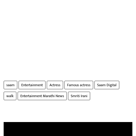
saam
Entertainment
Actress
Famous actress
Saam Digital
walk
Entertainment Marathi News
Smriti Irani