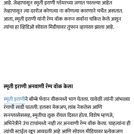
आहे. जेव्हापासून स्मृती इराणी ग्लॅमरच्या जगात परतल्या आहेत
तेव्हापासून त्या दररोज कोणत्या ना कोणत्या कारणाने चर्चेत असतात.
आता, स्मृती इराणी यांनी रॅम्प वॉक करुन सर्वांना चकित केले असून
त्यांचा हा व्हिडिओ सोशल मिडीयावर तुफान व्हायरल झाला आहे.
स्मृती इराणी अनवाणी रॅम्प वॉक केला
स्मृती इराणी
ने बॉम्बे फॅशन वीकमध्ये भाग घेतला. यावेळी त्यांनी जांभळ्या
रंगाची साडी घातली. हलका मेकअप, लांब नेकलेस आणि
सनग्लासेससह, स्मृतीचा लूक रॉयल दिसत होता. विशेष म्हणजे,
अभिनेत्रीने उंच टाचांमध्ये नाही तर अनवाणी रॅम्प वॉक केला. चाहत्यांना ही
त्यांची स्टाईल खूप आवडली आहे आणि सोशल मीडियावर प्रत्येकजण