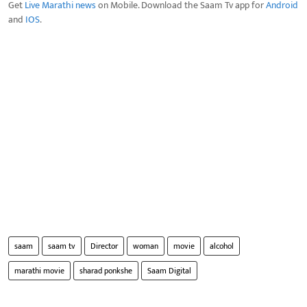
Get
Live Marathi news
on Mobile. Download the Saam Tv app for
Android
and
IOS
.
saam
saam tv
Director
woman
movie
alcohol
marathi movie
sharad ponkshe
Saam Digital