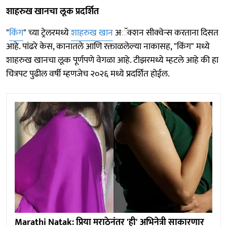
शाहरुख खानचा लूक प्रदर्शित
"
किंग
" च्या ट्रेलरमध्ये
शाहरुख खान
अॅक्शन सीक्वेन्स करताना दिसत
आहे. पांढरे केस, कानातले आणि रक्ताळलेल्या नाकासह, "किंग" मध्ये
शाहरुख खानचा लूक पूर्णपणे वेगळा आहे. टीझरमध्ये म्हटले आहे की हा
चित्रपट पुढील वर्षी म्हणजेच २०२६ मध्ये प्रदर्शित होईल.
Marathi Natak: प्रिया मराठेनंतर 'ही' अभिनेत्री साकारणार