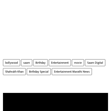
bollywood
saam
Birthday
Entertainment
movie
Saam Digital
Shahrukh Khan
Birthday Special
Entertainment Marathi News