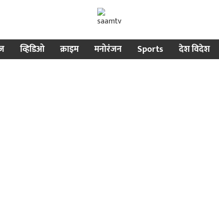
ीज
व्हिडिओ
क्राइम
मनोरंजन
Sports
देश विदेश