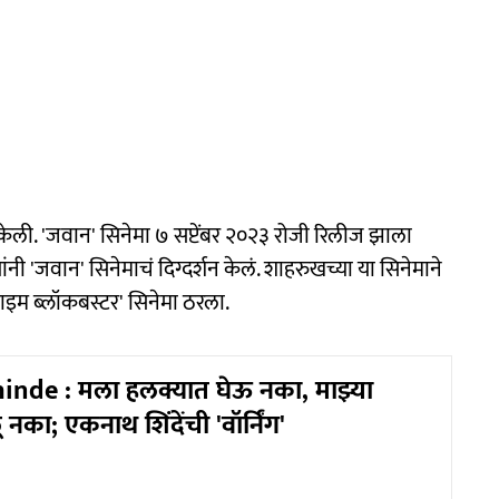
ेली. 'जवान' सिनेमा ७ सप्टेंबर २०२३ रोजी रिलीज झाला
यांनी 'जवान' सिनेमाचं दिग्दर्शन केलं. शाहरुखच्या या सिनेमाने
म ब्लॉकबस्टर' सिनेमा ठरला.
nde : मला हलक्यात घेऊ नका, माझ्या
नका; एकनाथ शिंदेंची 'वॉर्निंग'