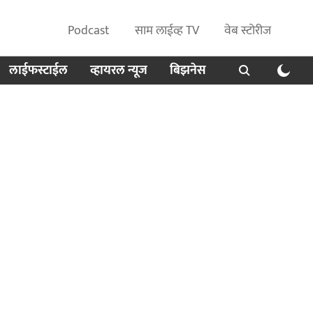
Podcast
साम लाईव्ह TV
वेब स्टोरीज
लाईफस्टाईल
व्हायरल न्यूज
बिझनेस