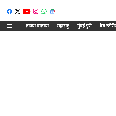
ताज्या बातम्या
महाराष्ट्र
मुंबई पुणे
वेब स्टोर