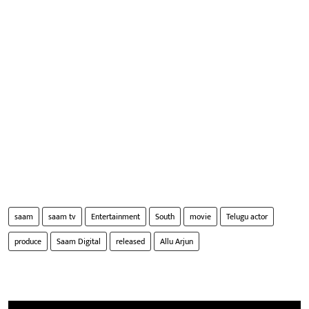
saam
saam tv
Entertainment
South
movie
Telugu actor
produce
Saam Digital
released
Allu Arjun