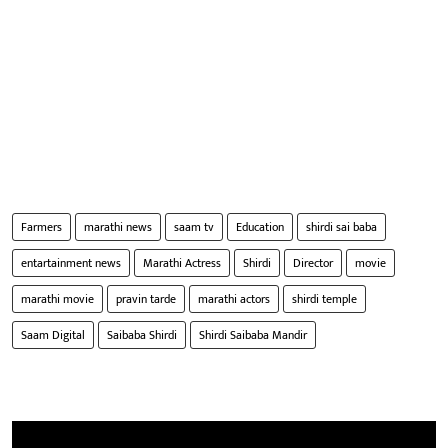
Farmers
marathi news
saam tv
Education
shirdi sai baba
entartainment news
Marathi Actress
Shirdi
Director
movie
marathi movie
pravin tarde
marathi actors
shirdi temple
Saam Digital
Saibaba Shirdi
Shirdi Saibaba Mandir