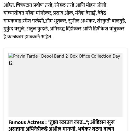
आहेत. चित्रपटात प्रवीण तरडे, स्नेहल तरडे आणि मोहन जोशी
यांच्यासोबत महेश मांजरेकर, प्रसाद ओक, मंगेश देसाई, देवेंद्र
गायकवाड,रमेश परदेशी,ओम भूतकर, सुनील अभ्यंकर, संस्कृती बालगुडे,
मुकुंद वसुले, अतुल कुदले, अनिरुद्ध दिंडोरकर आणि हिृषीकेश वांबुरकर
हे कलाकार झळकले आहेत.
Famous Actress : "तुझा ब्लाउज काढ..."; ऑडिशन सुरू
असताना अभिनेत्रीकडे अश्लील मागणी, भयंकर घटना वाचून