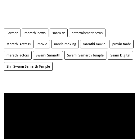
Farmer
marathi news
saam tv
entartainment news
Marathi Actress
movie
movie making
marathi movie
pravin tarde
marathi actors
Swami Samarth
Swami Samarth Temple
Saam Digital
Shri Swami Samarth Temple