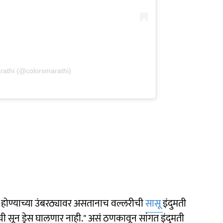
rathi (@colorsmarathi)
 होण्याच्या उंबरठ्यावर असतानाच वल्लरीची
सासू
इंदुमती
ेंची सून ड्रेस घालणार नाही." असं ठणकावून सांगत इंदुमती