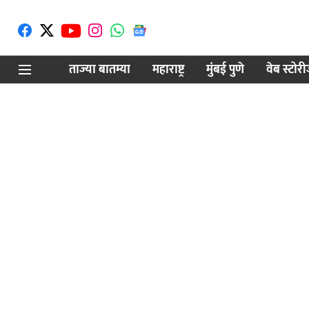
ताज्या बातम्या
महाराष्ट्र
मुंबई पुणे
वेब स्टोर