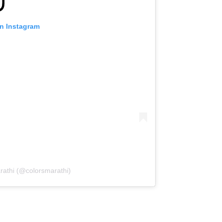
on Instagram
rathi (@colorsmarathi)