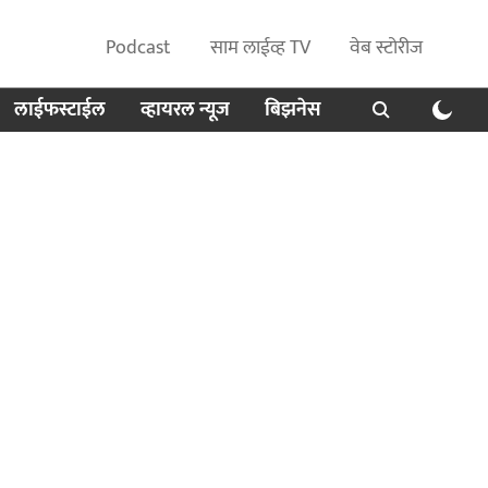
Podcast
साम लाईव्ह TV
वेब स्टोरीज
लाईफस्टाईल
व्हायरल न्यूज
बिझनेस