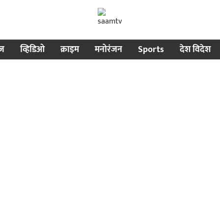
ीज
व्हिडिओ
क्राइम
मनोरंजन
Sports
देश विदेश