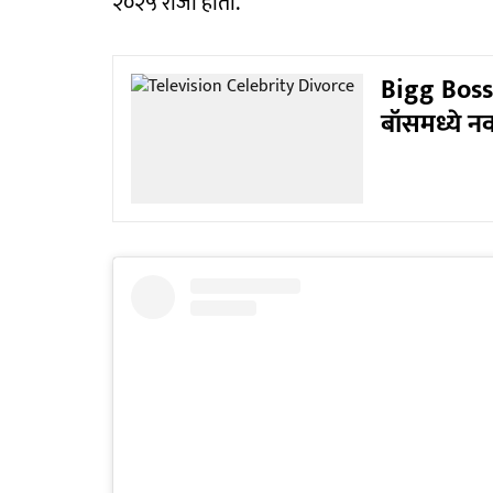
२०२५ रोजी होती.
Bigg Boss 1
बॉसमध्ये न