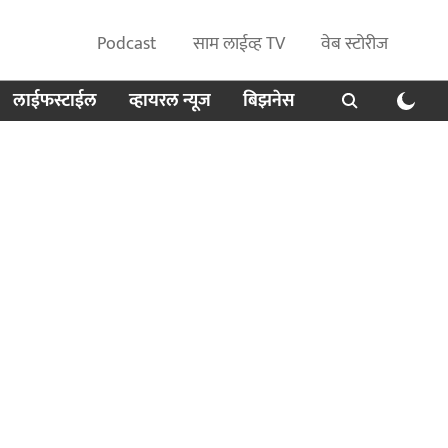
Podcast
साम लाईव्ह TV
वेब स्टोरीज
लाईफस्टाईल
व्हायरल न्यूज
बिझनेस