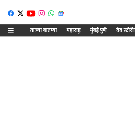
ताज्या बातम्या
महाराष्ट्र
मुंबई पुणे
वेब स्टोर