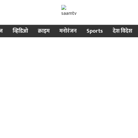
ीज
व्हिडिओ
क्राइम
मनोरंजन
Sports
देश विदेश